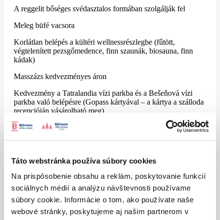
A reggelit bőséges svédasztalos formában szolgálják fel
Meleg büfé vacsora
Korlátlan belépés a kültéri wellnessrészlegbe (fűtött,
végtelenített pezsgőmedence, finn szaunák, biosauna, finn
kádak)
Masszázs kedvezményes áron
Kedvezmény a Tatralandia vízi parkba és a Bešeňová vízi
parkba való belépésre (Gopass kártyával – a kártya a szálloda
recepcióján vásárolható meg)
Lehetőség a grillezővel ellátott pavilon használatára és
grillmenü megrendelésére
A felvonójegyek teljesen ingyenesek mindenki számára
Táto webstránka používa súbory cookies
A szálloda nem vállal felelősséget a felvonók esetleges
Na prispôsobenie obsahu a reklám, poskytovanie funkcií
üzemzavaraival kapcsolatban. A felvonók üzemeltetésével
kapcsolatos aktuális információkat a következő oldalon találja:
sociálnych médií a analýzu návštevnosti používame
https://www.jasna.sk/stredisko/info-o-stredisku/lanovky-a-zjazdovky
súbory cookie. Informácie o tom, ako používate naše
* májusban, júniusban és októberben a felvonó csak hétvégén
webové stránky, poskytujeme aj našim partnerom v
közlekedik