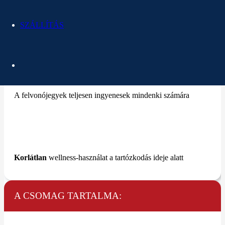
A tartózkodás minimális időtartama
SZÁLLÍTÁS
1 éjszaka
A felvonójegyek teljesen ingyenesek mindenki számára
Korlátlan
wellness-használat a tartózkodás ideje alatt
A CSOMAG TARTALMA: