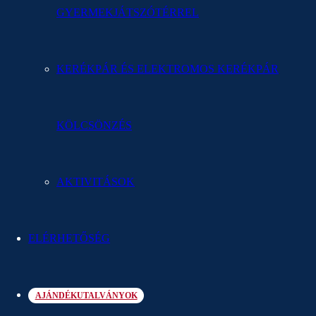
arra, hogy felejthetetlen pillanatokat töltsön el családjával vagy
GYERMEKJÁTSZÓTÉRREL
barátaival.
MÁR 125,00 €-TÓL
/ 2 felnőtt / 1 éjszaka
KERÉKPÁR ÉS ELEKTROMOS KERÉKPÁR
ONLINE FOGLALÁS
NEM KÖTELEZŐ AJÁNLAT
KÖLCSÖNZÉS
Két 10 év alatti gyermek pótágyon
ingyenes
AKTIVITÁSOK
ELÉRHETŐSÉG
Érvényes időtartam:
9.7.-30.8.2026
AJÁNDÉKUTALVÁNYOK