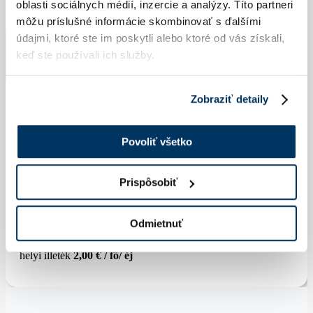
oblasti sociálnych médií, inzercie a analýzy. Títo partneri
môžu príslušné informácie skombinovať s ďalšími
údajmi, ktoré ste im poskytli alebo ktoré od vás získali,
KIEGÉSZÍTŐ DÍJAK ÉS TOVÁBBI
keď ste používali ich služby.
INFORMÁCIÓK:
Zobraziť detaily
Ingyenes Wi-Fi-hozzáférés az egész épületben
Ingyenes parkolás
Povoliť všetko
2. gyermekek 10 éves korig:
ingyenes
Prispôsobiť
3. gyermekek 10 éves korig:
30,00 € / éj
10 – 15 éves kor közötti gyermek :
40,00 € / éj
Odmietnuť
15 éves kor feletti személy:
50,00 € / éj
helyi illeték
2,00 € / fő/ éj