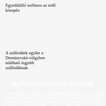
Egyedülálló wellness az erdő
közepén
A szállodánk egyike a
Demänovská-völgyben
található legjobb
szállodáknak.
AJÁNDÉKUTALVÁNYOK
A Hotel Björnson, éppen itt, Jasná központjában jött létre. Az összes
szállodai szolgáltatásra ajándékutalványt vásárolhat az Ön által
választott névértékben. A tökéletes ajándék kiválasztása családja,