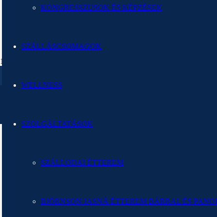
KONGRESSZUSOK ÉS KÉPZÉSEK
SZÁLLÁSCSOMAGOK
WELLNESS
SZOLGÁLTATÁSOK
HOTEL TATRAS
SZÁLLODAI ÉTTEREM
BJÖRNSON JASNÁ ÉTTEREM BÁRRAL ÉS PAN