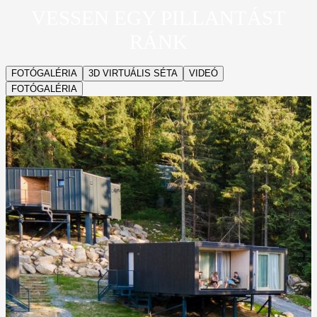
VESSEN EGY PILLANTÁST
RÁNK
FOTÓGALÉRIA
3D VIRTUÁLIS SÉTA
VIDEÓ
FOTÓGALÉRIA