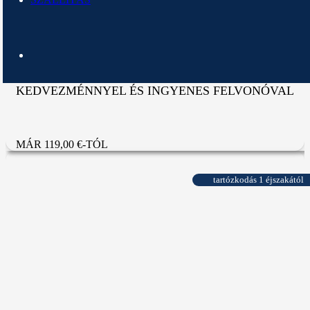
NYÁRI VASÁRNAPOK EXTRA
KEDVEZMÉNNYEL ÉS INGYENES FELVONÓVAL
MÁR 119,00 €-TÓL
tartózkodás 1 éjszakától
maradjon 1 éjszakára