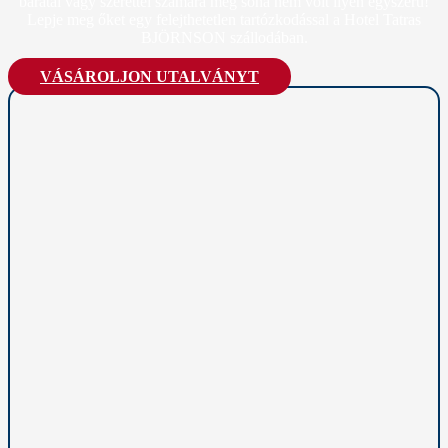
barátai vagy szerettei számára még soha nem volt ilyen egyszerű!
Lepje meg őket egy felejthetetlen tartózkodással a Hotel Tatras
BJÖRNSON szállodában.
VÁSÁROLJON UTALVÁNYT