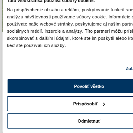
Táto webstránka používa súbory cookies
Na prispôsobenie obsahu a reklám, poskytovanie funkcií soc
analýzu návštevnosti používame súbory cookie. Informácie 
používate naše webové stránky, poskytujeme aj našim partn
sociálnych médií, inzercie a analýzy. Títo partneri môžu prí
skombinovať s ďalšími údajmi, ktoré ste im poskytli alebo kto
keď ste používali ich služby.
Zob
Povoliť všetko
Prispôsobiť
Odmietnuť