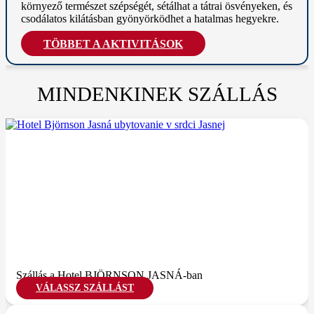
környező természet
szépségét, sétálhat a tátrai ösvényeken, és
csodálatos kilátásban gyönyörködhet a hatalmas
hegyekre.
TÖBBET A AKTIVITÁSOK
MINDENKINEK SZÁLLÁS
Szállás a Hotel BJÖRNSON JASNÁ-ban
VÁLASSZ SZÁLLÁST