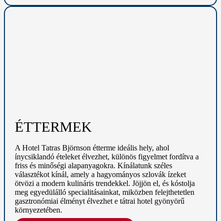
ÉTTERMEK
A Hotel Tatras Björnson étterme ideális hely, ahol
ínycsiklandó ételeket élvezhet, különös figyelmet fordítva a
friss és minőségi alapanyagokra. Kínálatunk széles
választékot kínál, amely a hagyományos szlovák ízeket
ötvözi a modern kulináris trendekkel. Jöjjön el, és kóstolja
meg egyedülálló specialitásainkat, miközben felejthetetlen
gasztronómiai élményt élvezhet e tátrai hotel gyönyörű
környezetében.