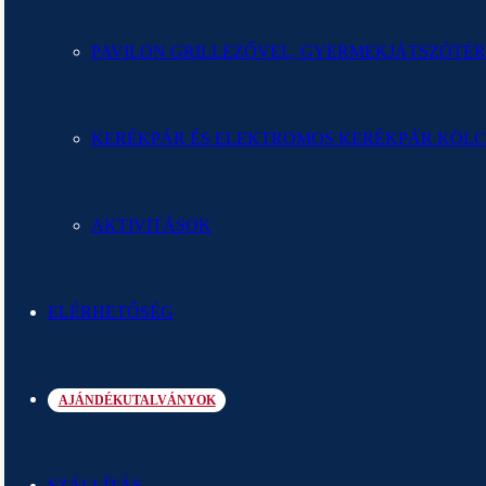
PAVILON GRILLEZŐVEL, GYERMEKJÁTSZÓTÉ
KEDVEZMÉNYES
KERÉKPÁR ÉS ELEKTROMOS KERÉKPÁR KÖL
TARTÓZKODÁSI CSOMAGOK
AKTIVITÁSOK
ELÉRHETŐSÉG
AJÁNDÉKUTALVÁNYOK
SZÁLLÍTÁS