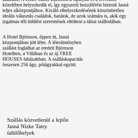
közelében helyezkedik el, így egyszerű hozzáférést biztosít Jasná
teljes síközpontjához. Kiváló elhelyezkedésének köszönhetően
ideális választás családok, barátok, de azok számára is, akik egy
izgalmas téli üdülést szeretnének eltölteni a tátrai szállodában.
A Hotel Björnson, éppen itt, Jasná
központjában jött létre. A létesítményben
szállást foglalhat az eredeti Björnson
Hotelben, a Villában és az új TREE
HOUSES faházakban. A szálláskapacitás
összesen 256 ágy, pótágyakkal együtt.
Szállás közvetlenül a lejtőn
Jasná Nízke Tatry
üdülőhelyek