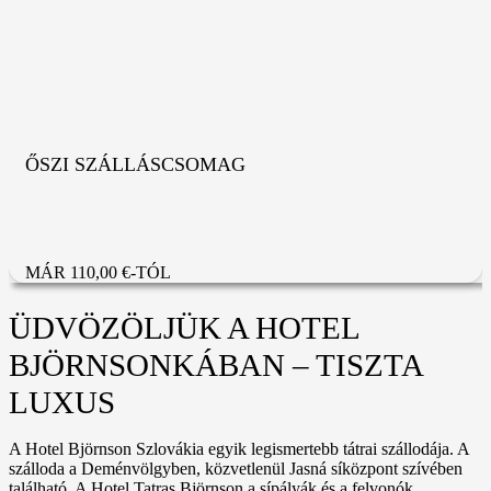
ŐSZI SZÁLLÁSCSOMAG
MÁR 110,00 €-TÓL
ÜDVÖZÖLJÜK A HOTEL
BJÖRNSONKÁBAN – TISZTA
LUXUS
A Hotel Björnson Szlovákia egyik legismertebb tátrai szállodája. A
szálloda a Deménvölgyben, közvetlenül Jasná síközpont szívében
található. A Hotel Tatras Björnson a sípályák és a felvonók