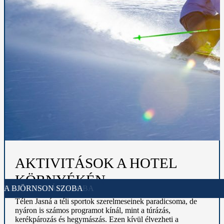
AKTIVITÁSOK A HOTEL
KÖRNYÉKÉN
FŐÉPÜLET
WELLNESS
HOSTEL
VILLA
STANDART SZOBA
CSALÁDI SZOBA
NAGY CSALÁDI SZOBA
A BJÖRNSON SZOBA
Télen Jasná a téli sportok szerelmeseinek paradicsoma, de
nyáron is számos programot kínál,
mint a túrázás,
kerékpározás és hegymászás. Ezen kívül élvezheti a