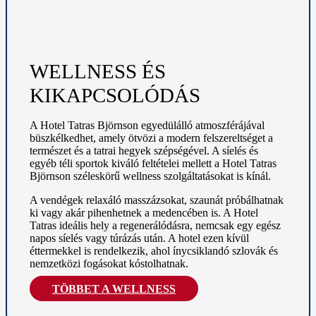
WELLNESS ÉS
KIKAPCSOLÓDÁS
A Hotel Tatras Björnson egyedülálló atmoszférájával
büszkélkedhet, amely ötvözi a modern felszereltséget a
természet és a tatrai hegyek szépségével. A síelés és
egyéb téli sportok kiváló feltételei mellett a Hotel Tatras
Björnson széleskörű wellness szolgáltatásokat is kínál.
A vendégek relaxáló masszázsokat, szaunát próbálhatnak
ki vagy akár pihenhetnek a medencében is. A Hotel
Tatras ideális hely a regenerálódásra, nemcsak egy egész
napos síelés vagy túrázás után. A hotel ezen kívül
éttermekkel is rendelkezik, ahol ínycsiklandó szlovák és
nemzetközi fogásokat kóstolhatnak.
TÖBBET A WELLNESS