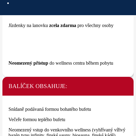
Jízdenky na lanovku
zcela zdarma
pro všechny osoby
Neomezený přístup
do wellness centra během pobytu
BALÍČEK OBSAHUJE:
Snídaně podávaná formou bohatého bufetu
Večeře formou teplého bufetu
Neomezený vstup do venkovního wellness (vyhřívaný vířivý
bazén typu infinity, finské sauny, biosauna, finské kádě)