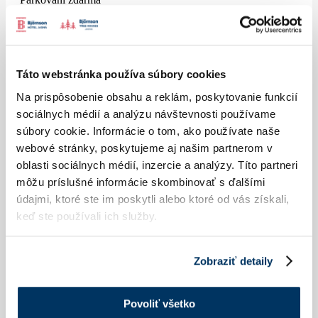
2. děti do 10 let:
zdarma
3. dítě do 10 let:
30,00 € / noc
Dítě ve věku 10–15 let:
40,00 € / noc
Táto webstránka používa súbory cookies
Osoba starší 15 let:
50,00 € / noc
Na prispôsobenie obsahu a reklám, poskytovanie funkcií
sociálnych médií a analýzu návštevnosti používame
Místní poplatek
2,00 € / osoba / noc
súbory cookie. Informácie o tom, ako používate naše
webové stránky, poskytujeme aj našim partnerom v
oblasti sociálnych médií, inzercie a analýzy. Títo partneri
môžu príslušné informácie skombinovať s ďalšími
údajmi, ktoré ste im poskytli alebo ktoré od vás získali,
keď ste používali ich služby.
Zobraziť detaily
Povoliť všetko