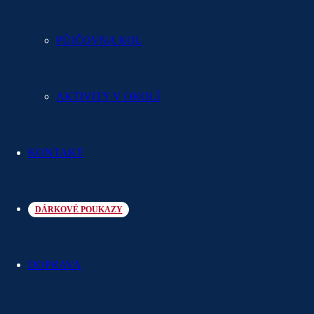
NEZÁVAZNÁ NABÍDKA
PŮJČOVNA KOL
Dvě děti do 10 let na přistýlce
zdarma
AKTIVITY V OKOLÍ
KONTAKT
Platné v termíne:
9.7.-30.8.2026
DÁRKOVÉ POUKAZY
DOPRAVA
Minimální délka pobytu
1 noc