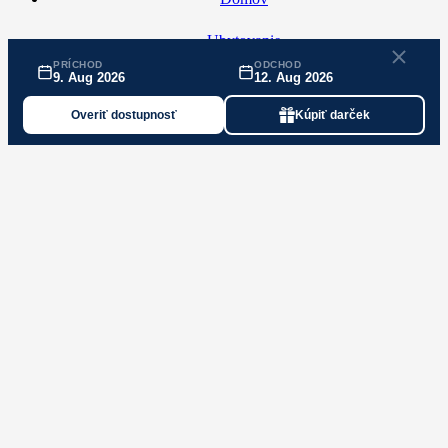
Ubytovanie
PRÍCHOD
ODCHOD
9. Aug 2026
12. Aug 2026
Pre firmy
Overiť dostupnosť
Kúpiť darček
Pobytové balíčky
NEW
Wellness
Služby
Kontakt
Darčekové poukazy
Doprava
HOTEL BJÖRNSON & BJÖRNSON TREE HOUSES JASNÁ
Demänovská Dolina 77
031 01 Demänovská Dolina
+421 44 553 55 55