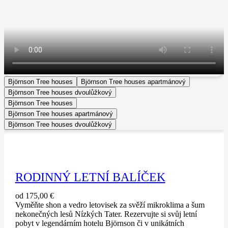
Björnson Tree houses
Björnson Tree houses apartmánový
Björnson Tree houses dvoulůžkový
Björnson Tree houses
Björnson Tree houses apartmánový
Björnson Tree houses dvoulůžkový
RODINNÝ LETNÍ BALÍČEK
od 175,00 €
Vyměňte shon a vedro letovisek za svěží mikroklima a šum
nekonečných lesů Nízkých Tater. Rezervujte si svůj letní
pobyt v legendárním hotelu Björnson či v unikátních