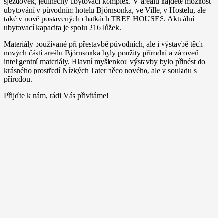
sjezdovek, jedinečný ubytovací komplex. V areálu najdete možnost
ubytování v původním hotelu Björnsonka, ve Ville, v Hostelu, ale
také v nově postavených chatkách TREE HOUSES. Aktuální
ubytovací kapacita je spolu 216 lůžek.
Materiály používané při přestavbě původních, ale i výstavbě těch
nových částí areálu Björnsonka byly použity přírodní a zároveň
inteligentní materiály. Hlavní myšlenkou výstavby bylo přinést do
krásného prostředí Nízkých Tater něco nového, ale v souladu s
přírodou.
Přijďte k nám, rádi Vás přivítáme!