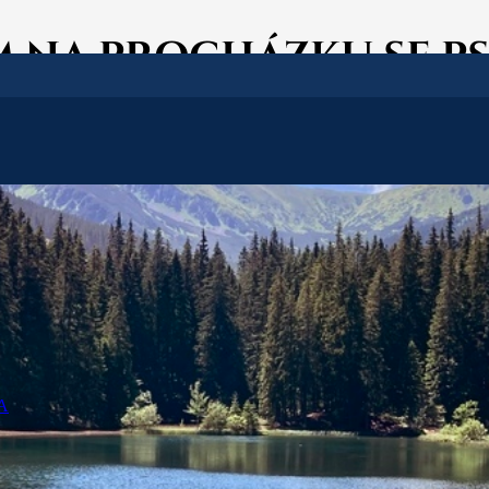
 NA PROCHÁZKU SE P
Vážení hosté,
o vás připravili několik tipů na procházky v okolí Björnsonky, abyste si
A