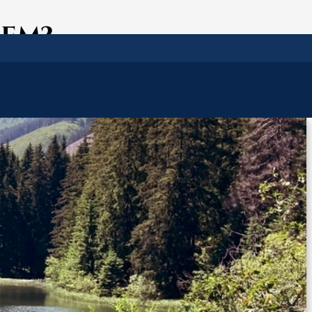
SEM?
 mohli užít společné chvíle v přírodě přímo ze dveří vašeho pokoje.