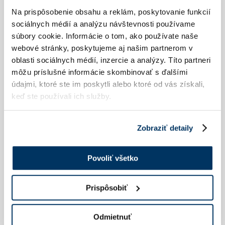
Ubytovanie
NEW
WELLNESS
Na prispôsobenie obsahu a reklám, poskytovanie funkcií
SLUŽBY
Pre firmy
sociálnych médií a analýzu návštevnosti používame
HOTELOVÁ REŠTAURÁCIA
REŠTAURÁCIA JASNÁ BJÖRNSON S BAROM
súbory cookie. Informácie o tom, ako používate naše
A PANORAMATICKOU TERASOU
Pobytové balíčky
webové stránky, poskytujeme aj našim partnerom v
ALTÁNOK S GRILOM, DETSKÉ IHRISKO,
oblasti sociálnych médií, inzercie a analýzy. Títo partneri
DETSKÝ KÚTIK
NEW
Wellness
POŽIČOVŇA BICYKLOV
môžu príslušné informácie skombinovať s ďalšími
AKTIVITY V OKOLÍ
údajmi, ktoré ste im poskytli alebo ktoré od vás získali,
Služby
KONTAKT
keď ste používali ich služby.
DARČEKOVÉ POUKAZY
DOPRAVA
Kontakt
Zobraziť detaily
Darčekové poukazy
Doprava
Povoliť všetko
HOTEL BJÖRNSON & BJÖRNSON TREE HOUSES JASNÁ
Demänovská Dolina 77
031 01 Demänovská Dolina
Prispôsobiť
+421 44 553 55 55
recepcia@bjornsonka.sk
Odmietnuť