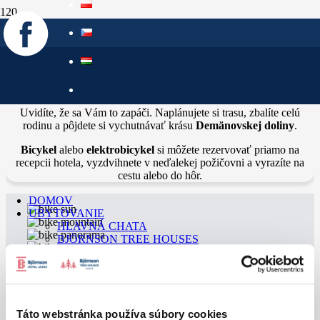
POŽIČOVŇA BICYKLOV
A ELEKTROBICYKLOV
Uvidíte, že sa Vám to zapáči. Naplánujete si trasu, zbalíte celú
rodinu a pôjdete si vychutnávať krásu
Demänovskej doliny
.
Bicykel
alebo
elektrobicykel
si môžete rezervovať priamo na
recepcii hotela, vyzdvihnete v neďalekej požičovni a vyrazíte na
cestu alebo do hôr.
DOMOV
UBYTOVANIE
HLAVNÁ CHATA
BJÖRNSON TREE HOUSES
VILLA
PRE FIRMY
TEAMBUILDINGY, EVENTY, FIREMNÁ
KLIENTELA
Domov
KONGRESY A ŠKOLENIA
Táto webstránka používa súbory cookies
POBYTOVÉ BALÍČKY